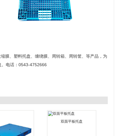
热收缩膜、塑料托盘、缠绕膜、周转箱、周转筐、等产品，为
：0543-4752666
双面平板托盘