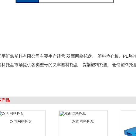
邹平汇鑫塑料有限公司主要生产经营 双面网格托盘、 塑料垫仓板、PE
塑料托盘市场提供各类型号的叉车塑料托盘、货架塑料托盘、仓储塑料托盘。电话
多产品
双面网格托盘
双面网格托盘