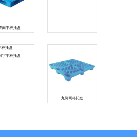
双面平板托盘
田字平板托盘
九脚网格托盘