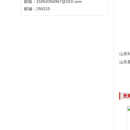
邮箱：15054356967@163.com
邮编：256215
山东
山东
更